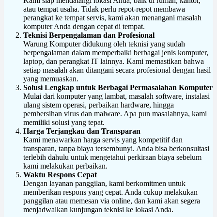
Kami siap mendatangi lokasi Anda, baik di rumah, kantor,
atau tempat usaha. Tidak perlu repot-repot membawa
perangkat ke tempat servis, kami akan menangani masalah
komputer Anda dengan cepat di tempat.
Teknisi Berpengalaman dan Profesional
Warung Komputer didukung oleh teknisi yang sudah
berpengalaman dalam memperbaiki berbagai jenis komputer,
laptop, dan perangkat IT lainnya. Kami memastikan bahwa
setiap masalah akan ditangani secara profesional dengan hasil
yang memuaskan.
Solusi Lengkap untuk Berbagai Permasalahan Komputer
Mulai dari komputer yang lambat, masalah software, instalasi
ulang sistem operasi, perbaikan hardware, hingga
pembersihan virus dan malware. Apa pun masalahnya, kami
memiliki solusi yang tepat.
Harga Terjangkau dan Transparan
Kami menawarkan harga servis yang kompetitif dan
transparan, tanpa biaya tersembunyi. Anda bisa berkonsultasi
terlebih dahulu untuk mengetahui perkiraan biaya sebelum
kami melakukan perbaikan.
Waktu Respons Cepat
Dengan layanan panggilan, kami berkomitmen untuk
memberikan respons yang cepat. Anda cukup melakukan
panggilan atau memesan via online, dan kami akan segera
menjadwalkan kunjungan teknisi ke lokasi Anda.