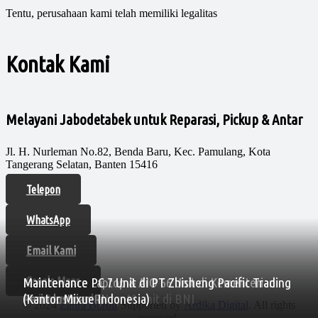
Tentu, perusahaan kami telah memiliki legalitas
Kontak Kami
Melayani Jabodetabek untuk Reparasi, Pickup & Antar
Jl. H. Nurleman No.82, Benda Baru, Kec. Pamulang, Kota
Tangerang Selatan, Banten 15416
Telepon
WhatsApp
Email Kami
Google Maps
Maintenance Laptop & AIO 66 Unit di Kementerian
Maintenance PC 7 Unit di PT Zhisheng Pacific Trading
Maintenance laptop 10 unit di BNI
Perindustrian RI
(Kantor Mixue Indonesia)
© 2024
Zahra Bordir
Supported by
Ardika Digital
. All rights
reserved.