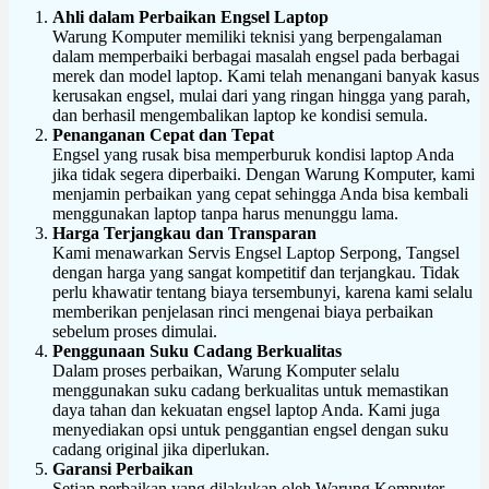
Ahli dalam Perbaikan Engsel Laptop
Warung Komputer memiliki teknisi yang berpengalaman
dalam memperbaiki berbagai masalah engsel pada berbagai
merek dan model laptop. Kami telah menangani banyak kasus
kerusakan engsel, mulai dari yang ringan hingga yang parah,
dan berhasil mengembalikan laptop ke kondisi semula.
Penanganan Cepat dan Tepat
Engsel yang rusak bisa memperburuk kondisi laptop Anda
jika tidak segera diperbaiki. Dengan Warung Komputer, kami
menjamin perbaikan yang cepat sehingga Anda bisa kembali
menggunakan laptop tanpa harus menunggu lama.
Harga Terjangkau dan Transparan
Kami menawarkan Servis Engsel Laptop Serpong, Tangsel
dengan harga yang sangat kompetitif dan terjangkau. Tidak
perlu khawatir tentang biaya tersembunyi, karena kami selalu
memberikan penjelasan rinci mengenai biaya perbaikan
sebelum proses dimulai.
Penggunaan Suku Cadang Berkualitas
Dalam proses perbaikan, Warung Komputer selalu
menggunakan suku cadang berkualitas untuk memastikan
daya tahan dan kekuatan engsel laptop Anda. Kami juga
menyediakan opsi untuk penggantian engsel dengan suku
cadang original jika diperlukan.
Garansi Perbaikan
Setiap perbaikan yang dilakukan oleh Warung Komputer