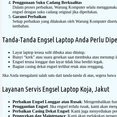
Penggunaan Suku Cadang Berkualitas
Dalam proses perbaikan, Warung Komputer selalu menggunakan
engsel dengan suku cadang original jika diperlukan.
Garansi Perbaikan
Setiap perbaikan yang dilakukan oleh Warung Komputer diserta
tambahan.
Tanda-Tanda Engsel Laptop Anda Perlu Dipe
Layar laptop terasa sulit dibuka atau ditutup.
Bunyi “krek” atau suara gesekan saat membuka atau menutup l
Engsel terasa longgar dan layar tidak bisa berdiri tegak.
Bagian casing dekat engsel terlihat retak atau renggang.
Jika Anda mengalami salah satu dari tanda-tanda di atas, segera baw
Layanan Servis Engsel Laptop Koja, Jakut
Perbaikan Engsel Longgar atau Rusak
: Mengembalikan fung
Penggantian Engsel
: Jika engsel terlalu rusak, kami akan me
Perbaikan Casing Dekat Engsel
: Kami juga menyediakan per
Pengecekan dan Maintenance
: Kami akan melakukan pengec