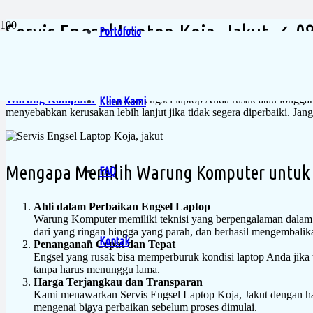
Servis Engsel Laptop Koja, Jakut ✓ 
Portofolio
Home
Servis Engsel Laptop Koja, Jakut ✓ 08111014930
Warung Komputer
– Apakah engsel laptop Anda rusak atau longgar
Klien Kami
menyebabkan kerusakan lebih lanjut jika tidak segera diperbaiki. 
Mengapa Memilih Warung Komputer untuk P
FAQ
Ahli dalam Perbaikan Engsel Laptop
Warung Komputer memiliki teknisi yang berpengalaman dalam 
dari yang ringan hingga yang parah, dan berhasil mengembalika
Kontak
Penanganan Cepat dan Tepat
Engsel yang rusak bisa memperburuk kondisi laptop Anda jika
tanpa harus menunggu lama.
Harga Terjangkau dan Transparan
Kami menawarkan Servis Engsel Laptop Koja, Jakut dengan harg
mengenai biaya perbaikan sebelum proses dimulai.