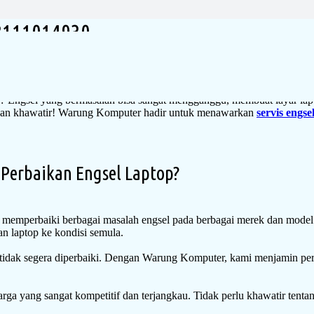
08111014930
? Engsel yang bermasalah bisa sangat mengganggu, membuat layar lapt
Jangan khawatir! Warung Komputer hadir untuk menawarkan
servis engse
erbaikan Engsel Laptop?
memperbaiki berbagai masalah engsel pada berbagai merek dan model 
n laptop ke kondisi semula.
 tidak segera diperbaiki. Dengan Warung Komputer, kami menjamin pe
a yang sangat kompetitif dan terjangkau. Tidak perlu khawatir tentan