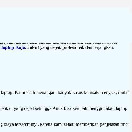
op sulit dibuka atau ditutup dengan nyaman, dan bahkan dapat
l laptop Koja
, Jakut
yang cepat, profesional, dan terjangkau.
laptop. Kami telah menangani banyak kasus kerusakan engsel, mulai
rbaikan yang cepat sehingga Anda bisa kembali menggunakan laptop
g biaya tersembunyi, karena kami selalu memberikan penjelasan rinci