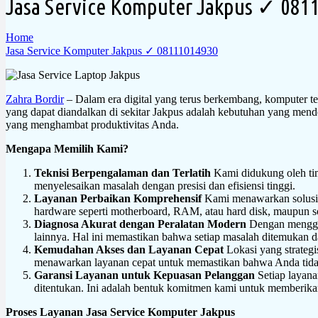
Jasa Service Komputer Jakpus ✓ 081
Home
Jasa Service Komputer Jakpus ✓ 08111014930
Zahra Bordir
– Dalam era digital yang terus berkembang, komputer te
yang dapat diandalkan di sekitar Jakpus adalah kebutuhan yang men
yang menghambat produktivitas Anda.
Mengapa Memilih Kami?
Teknisi Berpengalaman dan Terlatih
Kami didukung oleh tim
menyelesaikan masalah dengan presisi dan efisiensi tinggi.
Layanan Perbaikan Komprehensif
Kami menawarkan solusi k
hardware seperti motherboard, RAM, atau hard disk, maupun sof
Diagnosa Akurat dengan Peralatan Modern
Dengan menggun
lainnya. Hal ini memastikan bahwa setiap masalah ditemukan da
Kemudahan Akses dan Layanan Cepat
Lokasi yang strateg
menawarkan layanan cepat untuk memastikan bahwa Anda tidak 
Garansi Layanan untuk Kepuasan Pelanggan
Setiap layana
ditentukan. Ini adalah bentuk komitmen kami untuk memberika
Proses Layanan Jasa Service Komputer Jakpus