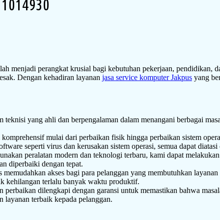
11014930
lah menjadi perangkat krusial bagi kebutuhan pekerjaan, pendidikan, 
desak. Dengan kehadiran layanan
jasa service komputer Jakpus
yang ber
 teknisi yang ahli dan berpengalaman dalam menangani berbagai masa
omprehensif mulai dari perbaikan fisik hingga perbaikan sistem oper
tware seperti virus dan kerusakan sistem operasi, semua dapat diatasi
akan peralatan modern dan teknologi terbaru, kami dapat melakukan 
n diperbaiki dengan tepat.
is memudahkan akses bagi para pelanggan yang membutuhkan layanan p
kehilangan terlalu banyak waktu produktif.
n perbaikan dilengkapi dengan garansi untuk memastikan bahwa masala
n layanan terbaik kepada pelanggan.