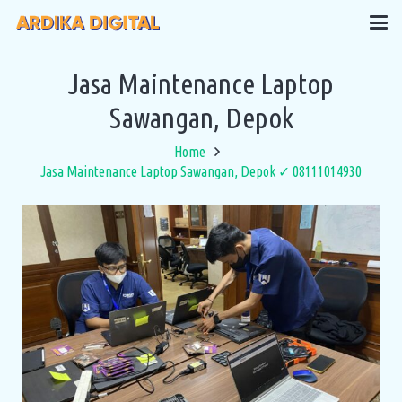
Jasa Maintenance Laptop
Sawangan, Depok
Home
Jasa Maintenance Laptop Sawangan, Depok ✓ 08111014930