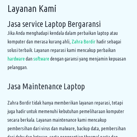
Layanan Kami
Jasa service Laptop Bergaransi
Jika Anda menghadapi kendala dalam perbaikan laptop atau
komputer dan merasa kurang ahli,
Zahra Bordir
hadir sebagai
solusi terbaik. Layanan reparasi kami mencakup perbaikan
hardware
dan
software
dengan garansi yang menjamin kepuasan
pelanggan.
Jasa Maintenance Laptop
Zahra Bordir tidak hanya memberikan layanan reparasi, tetapi
juga hadir untuk memenuhi kebutuhan pemeliharaan komputer
secara berkala. Layanan maintenance kami mencakup
pembersihan dari virus dan malware, backup data, pembersihan
dari debu dan kotoran, serta penggantian thermal pasta dan