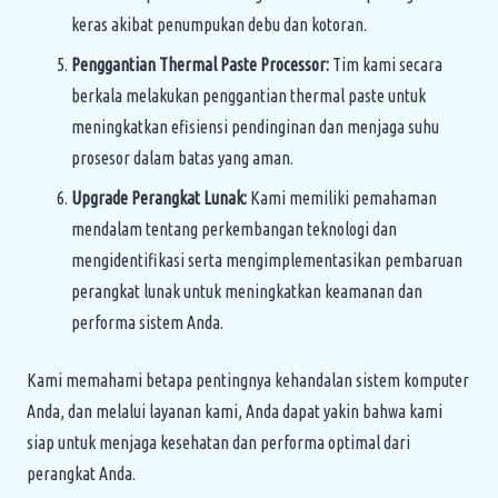
keras akibat penumpukan debu dan kotoran.
Penggantian Thermal Paste Processor:
Tim kami secara
berkala melakukan penggantian thermal paste untuk
meningkatkan efisiensi pendinginan dan menjaga suhu
prosesor dalam batas yang aman.
Upgrade Perangkat Lunak:
Kami memiliki pemahaman
mendalam tentang perkembangan teknologi dan
mengidentifikasi serta mengimplementasikan pembaruan
perangkat lunak untuk meningkatkan keamanan dan
performa sistem Anda.
Kami memahami betapa pentingnya kehandalan sistem komputer
Anda, dan melalui layanan kami, Anda dapat yakin bahwa kami
siap untuk menjaga kesehatan dan performa optimal dari
perangkat Anda.