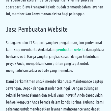
sparepart. Biaya transport teknisi sudah termasuk dalam layanan
ini, memberikan kenyamanan ekstra bagi pelanggan.
Jasa Pembuatan Website
Sebagai vendor IT Support yang berpengalaman, tim profesional
kami siap membantu Anda dalam
pembuatan website
dan aplikasi
berbasis web. Harga yang terjangkau sesuai dengan kebutuhan
proyek Anda, menjadikan kami pilihan yang tepat untuk
menghadirkan solusi website yang memukau.
Kami berkomitmen untuk memberikan Jasa Maintenance Laptop
Sawangan, Depok dengan standar tertinggi. Dengan dukungan
teknisi berpengalaman dan solusi yang inovatif, Anda dapat yakin
bahwa komputer Anda berada dalam kondisi prima. Hubungi kami
sekarang untuk mendapatkan layanan maintenance yang dapat