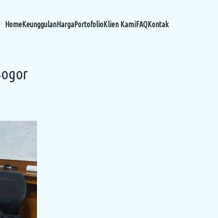
Home
Keunggulan
Harga
Portofolio
Klien Kami
FAQ
Kontak
Bogor