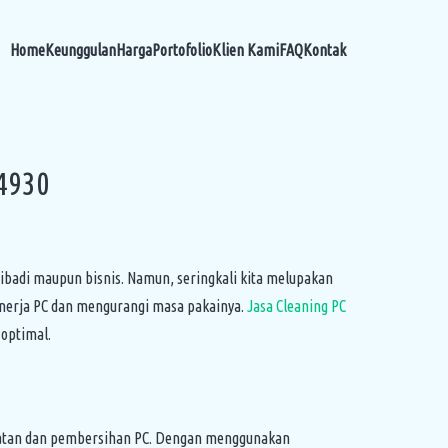
Home
Keunggulan
Harga
Portofolio
Klien Kami
FAQ
Kontak
14930
pribadi maupun bisnis. Namun, seringkali kita melupakan
kinerja PC dan mengurangi masa pakainya.
Jasa Cleaning PC
 optimal.
awatan dan pembersihan PC. Dengan menggunakan