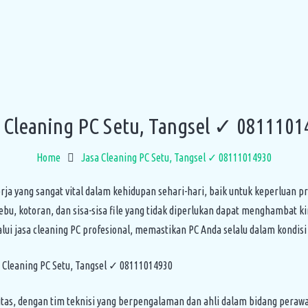
 Cleaning PC Setu, Tangsel ✓ 081110
Home
Jasa Cleaning PC Setu, Tangsel ✓ 08111014930
erja yang sangat vital dalam kehidupan sehari-hari, baik untuk keperluan 
bu, kotoran, dan sisa-sisa file yang tidak diperlukan dapat menghambat 
lui jasa cleaning PC profesional, memastikan PC Anda selalu dalam kondisi
tas, dengan tim teknisi yang berpengalaman dan ahli dalam bidang per