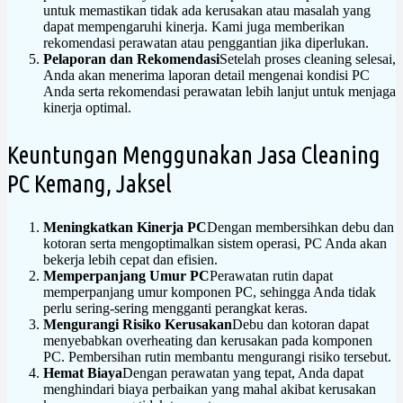
untuk memastikan tidak ada kerusakan atau masalah yang
dapat mempengaruhi kinerja. Kami juga memberikan
rekomendasi perawatan atau penggantian jika diperlukan.
Pelaporan dan Rekomendasi
Setelah proses cleaning selesai,
Anda akan menerima laporan detail mengenai kondisi PC
Anda serta rekomendasi perawatan lebih lanjut untuk menjaga
kinerja optimal.
Keuntungan Menggunakan Jasa Cleaning
PC Kemang, Jaksel
Meningkatkan Kinerja PC
Dengan membersihkan debu dan
kotoran serta mengoptimalkan sistem operasi, PC Anda akan
bekerja lebih cepat dan efisien.
Memperpanjang Umur PC
Perawatan rutin dapat
memperpanjang umur komponen PC, sehingga Anda tidak
perlu sering-sering mengganti perangkat keras.
Mengurangi Risiko Kerusakan
Debu dan kotoran dapat
menyebabkan overheating dan kerusakan pada komponen
PC. Pembersihan rutin membantu mengurangi risiko tersebut.
Hemat Biaya
Dengan perawatan yang tepat, Anda dapat
menghindari biaya perbaikan yang mahal akibat kerusakan