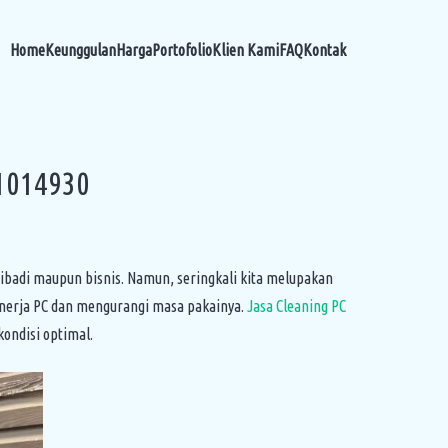
Home
Keunggulan
Harga
Portofolio
Klien Kami
FAQ
Kontak
1014930
pribadi maupun bisnis. Namun, seringkali kita melupakan
kinerja PC dan mengurangi masa pakainya.
Jasa Cleaning PC
kondisi optimal.