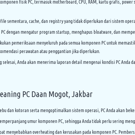
ponen fisik PC, termasuk motherboard, CPU, RAM, kartu grafis, power su
ile sementara, cache, dan registry yang tidak diperlukan dari sistem ope
 PC dengan mengatur program startup, menghapus bloatware, dan memperba
kukan pemeriksaan menyeluruh pada semua komponen PC untuk memastikan
mendasi perawatan atau penggantian jika diperlukan.
ng selesai, Anda akan menerima laporan detail mengenai kondisi PC Anda 
eaning PC Daan Mogot, Jakbar
 dan kotoran serta mengoptimalkan sistem operasi, PC Anda akan bekerja
emperpanjang umur komponen PC, sehingga Anda tidak perlu sering mengg
pat menyebabkan overheating dan kerusakan pada komponen PC. Pembersi