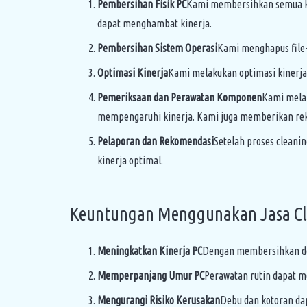
Pembersihan Fisik PC
Kami membersihkan semua kom
dapat menghambat kinerja.
Pembersihan Sistem Operasi
Kami menghapus file-f
Optimasi Kinerja
Kami melakukan optimasi kinerja
Pemeriksaan dan Perawatan Komponen
Kami mela
mempengaruhi kinerja. Kami juga memberikan reko
Pelaporan dan Rekomendasi
Setelah proses cleani
kinerja optimal.
Keuntungan Menggunakan Jasa Cl
Meningkatkan Kinerja PC
Dengan membersihkan debu
Memperpanjang Umur PC
Perawatan rutin dapat m
Mengurangi Risiko Kerusakan
Debu dan kotoran da