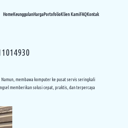
Home
Keunggulan
Harga
Portofolio
Klien Kami
FAQ
Kontak
111014930
n. Namun, membawa komputer ke pusat servis seringkali
angsel memberikan solusi cepat, praktis, dan terpercaya