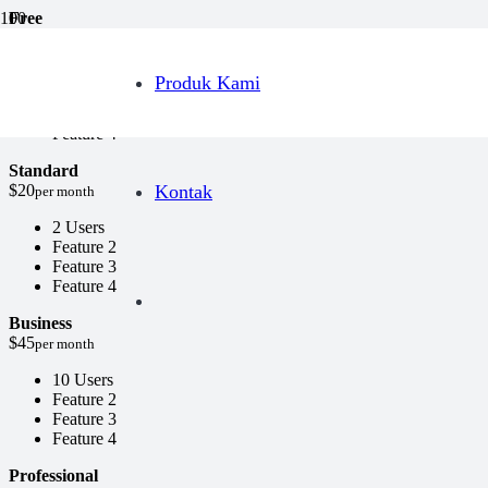
Free
$0
per month
1 User
Produk Kami
Feature 2
Feature 3
Feature 4
Standard
$20
Kontak
per month
2 Users
Feature 2
Feature 3
Feature 4
Business
$45
per month
10 Users
Feature 2
Feature 3
Feature 4
Professional