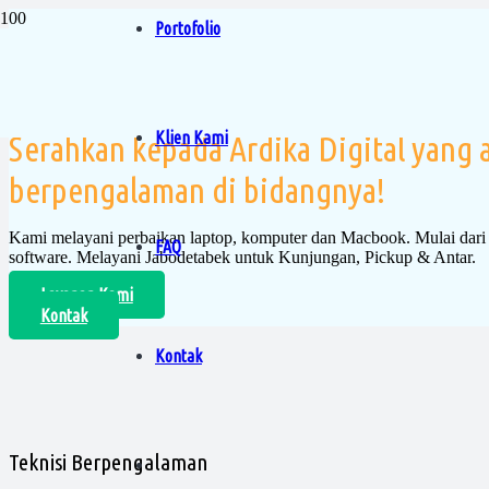
Portofolio
Laptop atau komputer anda bermasal
Klien Kami
Serahkan kepada Ardika Digital yang a
berpengalaman di bidangnya!
Kami melayani perbaikan laptop, komputer dan Macbook. Mulai dar
FAQ
software. Melayani Jabodetabek untuk Kunjungan, Pickup & Antar.
Layanan Kami
Kontak
Kontak
Teknisi Berpengalaman