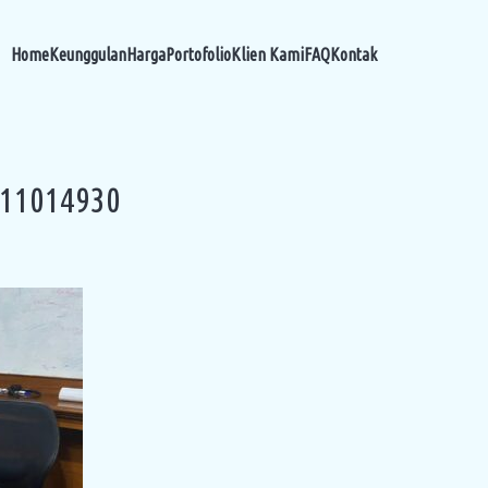
Home
Keunggulan
Harga
Portofolio
Klien Kami
FAQ
Kontak
111014930